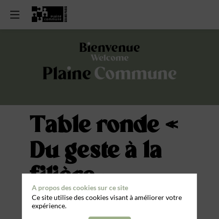
Table ronde «
Du geste à la
filière :
A propos des cookies sur ce site
transmettre,
Ce site utilise des cookies visant à améliorer votre
expérience.