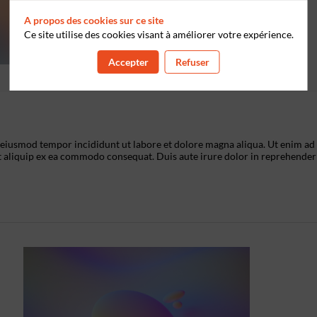
A propos des cookies sur ce site
Ce site utilise des cookies visant à améliorer votre expérience.
Accepter
Refuser
o eiusmod tempor incididunt ut labore et dolore magna aliqua. Ut enim ad
t aliquip ex ea commodo consequat. Duis aute irure dolor in reprehenderi