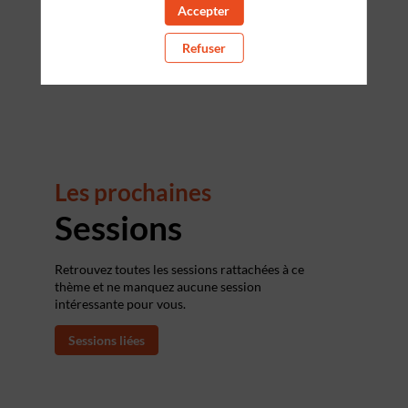
Accepter
fugiat nulla pariatur. Excepteur sint occaecat
cupidatat non proident, sunt in culpa qui officia
deserunt mollit anim id est laborum.
Refuser
Les prochaines
Sessions
Retrouvez toutes les sessions rattachées à ce
thème et ne manquez aucune session
intéressante pour vous.
Sessions liées